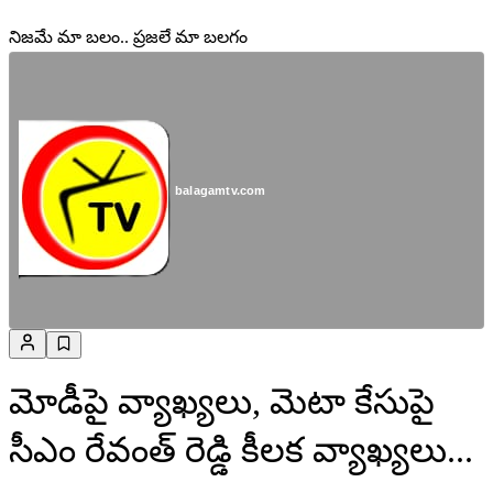
నిజమే మా బలం.. ప్రజలే మా బలగం
balagamtv.com
మోడీపై వ్యాఖ్యలు, మెటా కేసుపై
సీఎం రేవంత్ రెడ్డి కీలక వ్యాఖ్యలు...