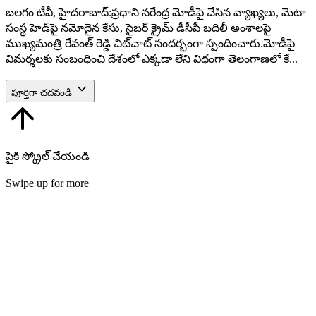
బలగం టీవీ, హైదరాబాద్:ప్రధాని నరేంద్ర మోడీపై చేసిన వ్యాఖ్యలు, మెటా
సంస్థ హెడ్‌పై నమోదైన కేసు, సైబర్ క్రైమ్ డీసీపీ బదిలీ అంశాలపై
ముఖ్యమంత్రి రేవంత్ రెడ్డి చిట్‌చాట్ సందర్భంగా స్పందించారు.మోడీపై
విమర్శలకు సంబంధించి దేశంలో ఎక్కడా లేని విధంగా తెలంగాణలో కే...
పూర్తిగా చదవండి
పైకి స్క్రోల్ చేయండి
Swipe up for more