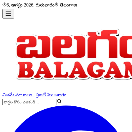
6, ఆగస్టు 2026, గురువారం
తెలంగాణ
నిజమే మా బలం.. ప్రజలే మా బలగం