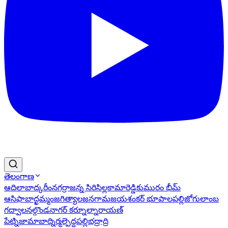
తెలంగాణ
ఆదిలాబాద్
కరీంనగర్
రాజన్న సిరిసిల్ల
కామారెడ్డి
కుమురం భీమ్
ఆసిఫాబాద్
ఖమ్మం
జగిత్యాల
జనగామ
జయశంకర్ భూపాలపల్లి
జోగులాంబ
గద్వాల
నల్గొండ
నాగర్ కర్నూల్
నారాయణ్
పేట్
నిజామాబాద్
నిర్మల్
పెద్దపల్లి
భద్రాద్రి