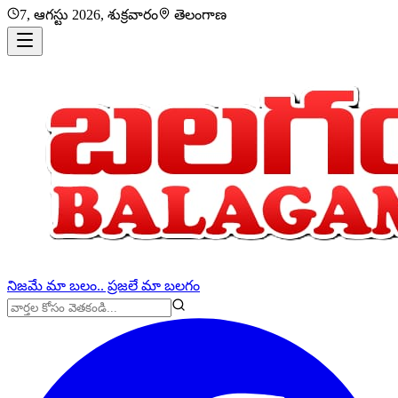
7, ఆగస్టు 2026, శుక్రవారం
తెలంగాణ
నిజమే మా బలం.. ప్రజలే మా బలగం