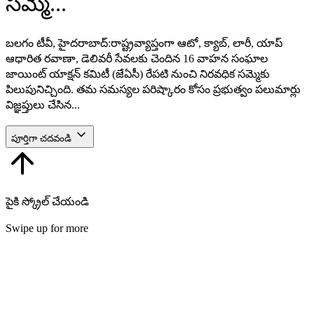
సమ్మె...
బలగం టీవీ, హైదరాబాద్:రాష్ట్రవ్యాప్తంగా ఆటో, క్యాబ్, లారీ, యాప్
ఆధారిత రవాణా, డెలివరీ సేవలకు చెందిన 16 వాహన సంఘాల
జాయింట్ యాక్షన్ కమిటీ (జేఏసీ) రేపటి నుంచి నిరవధిక సమ్మెకు
పిలుపునిచ్చింది. తమ సమస్యల పరిష్కారం కోసం ప్రభుత్వం పలుమార్లు
విజ్ఞప్తులు చేసిన...
పూర్తిగా చదవండి
పైకి స్క్రోల్ చేయండి
Swipe up for more