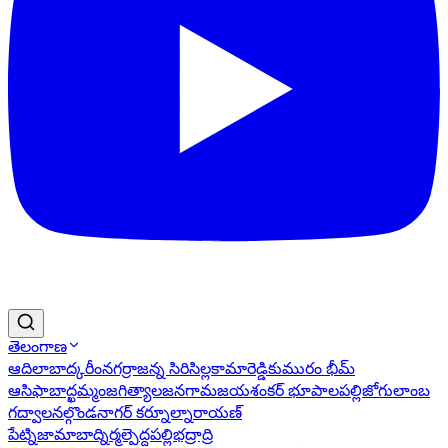
తెలంగాణ
ఆదిలాబాద్
కరీంనగర్
రాజన్న సిరిసిల్ల
కామారెడ్డి
కుమురం భీమ్
ఆసిఫాబాద్
ఖమ్మం
జగిత్యాల
జనగామ
జయశంకర్ భూపాలపల్లి
జోగులాంబ
గద్వాల
నల్గొండ
నాగర్ కర్నూల్
నారాయణ్
పేట్
నిజామాబాద్
నిర్మల్
పెద్దపల్లి
భద్రాద్రి