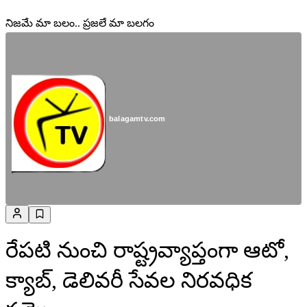
నిజమే మా బలం.. ప్రజలే మా బలగం
balagamtv.com
రేపటి నుంచి రాష్ట్రవ్యాప్తంగా ఆటో,
క్యాబ్, డెలివరీ సేవల నిరవధిక