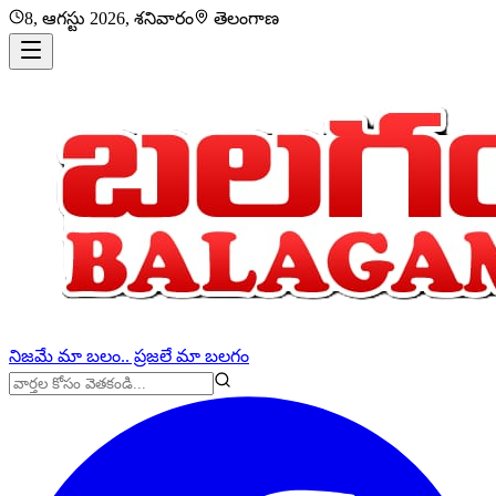
8, ఆగస్టు 2026, శనివారం
తెలంగాణ
నిజమే మా బలం.. ప్రజలే మా బలగం