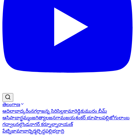
తెలంగాణ
ఆదిలాబాద్
కరీంనగర్
రాజన్న సిరిసిల్ల
కామారెడ్డి
కుమురం భీమ్
ఆసిఫాబాద్
ఖమ్మం
జగిత్యాల
జనగామ
జయశంకర్ భూపాలపల్లి
జోగులాంబ
గద్వాల
నల్గొండ
నాగర్ కర్నూల్
నారాయణ్
పేట్
నిజామాబాద్
నిర్మల్
పెద్దపల్లి
భద్రాద్రి