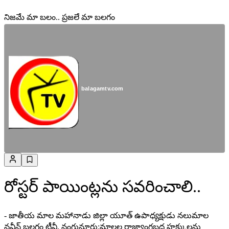
నిజమే మా బలం.. ప్రజలే మా బలగం
balagamtv.com
రోస్టర్ పాయింట్లను సవరించాలి..
- జాతీయ మాల మహానాడు జిల్లా యూత్ ఉపాధ్యక్షుడు నలుమాల
నవీన్ బలగం టీవీ, నంగునూరు:మాలల రాజ్యాంగబద్ధ హక్కులను