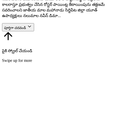
కాలరాస్తూ ప్రభుత్వం చేసిన రోస్టర్ పాయింట్ల కేటాయింపును తక్షణమే
సవరించాలని జాతీయ మాల మహానాడు సిద్దిపేట జిల్లా యూత్
ఉపాధ్యక్షులు నలుమాల నవీన్ డిమా...
పూర్తిగా చదవండి
పైకి స్క్రోల్ చేయండి
Swipe up for more