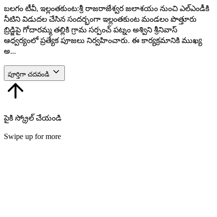
బలగం టీవీ, ఇల్లంతకుంట:శ్రీ రాజరాజేశ్వర జలాశయం నుంచి ఎల్‌ఎండీకి
నీటిని విడుదల చేసిన సందర్భంగా ఇల్లంతకుంట మండలం పొత్తూరు
బ్రిడ్జిపై గోదారమ్మ తల్లికి గ్రామ సర్పంచ్ పట్నం అశ్విని శ్రీనివాస్
ఆధ్వర్యంలో ప్రత్యేక పూజలు నిర్వహించారు. ఈ కార్యక్రమానికి ముఖ్య
అ...
పూర్తిగా చదవండి
పైకి స్క్రోల్ చేయండి
Swipe up for more