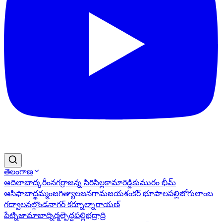
తెలంగాణ
ఆదిలాబాద్
కరీంనగర్
రాజన్న సిరిసిల్ల
కామారెడ్డి
కుమురం భీమ్
ఆసిఫాబాద్
ఖమ్మం
జగిత్యాల
జనగామ
జయశంకర్ భూపాలపల్లి
జోగులాంబ
గద్వాల
నల్గొండ
నాగర్ కర్నూల్
నారాయణ్
పేట్
నిజామాబాద్
నిర్మల్
పెద్దపల్లి
భద్రాద్రి