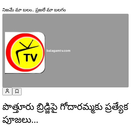
నిజమే మా బలం.. ప్రజలే మా బలగం
balagamtv.com
పొత్తూరు బ్రిడ్జిపై గోదారమ్మకు ప్రత్యేక
పూజలు...