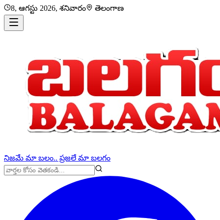
8, ఆగస్టు 2026, శనివారం
తెలంగాణ
నిజమే మా బలం.. ప్రజలే మా బలగం