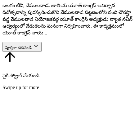
బలగం టీవీ, వేములవాడ: జాతీయ యూత్ కాంగ్రెస్ ఆవిర్భావ
దినోత్సవాన్ని పురస్కరించుకొని వేములవాడ పట్టణంలోని నంది చౌరస్తా
వద్ద వేములవాడ నియోజకవర్గ యూత్ కాంగ్రెస్ అధ్యక్షుడు న్యాత నవీన్
ఆధ్వర్యంలో వేడుకలను ఘనంగా నిర్వహించారు. ఈ కార్యక్రమంలో
యూత్ కాంగ్రెస్ నాయ...
పూర్తిగా చదవండి
పైకి స్క్రోల్ చేయండి
Swipe up for more