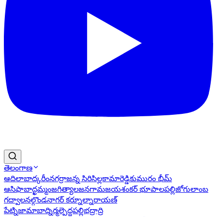
తెలంగాణ
ఆదిలాబాద్
కరీంనగర్
రాజన్న సిరిసిల్ల
కామారెడ్డి
కుమురం భీమ్
ఆసిఫాబాద్
ఖమ్మం
జగిత్యాల
జనగామ
జయశంకర్ భూపాలపల్లి
జోగులాంబ
గద్వాల
నల్గొండ
నాగర్ కర్నూల్
నారాయణ్
పేట్
నిజామాబాద్
నిర్మల్
పెద్దపల్లి
భద్రాద్రి