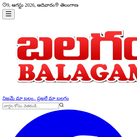
9, ఆగస్టు 2026, ఆదివారం
తెలంగాణ
నిజమే మా బలం.. ప్రజలే మా బలగం