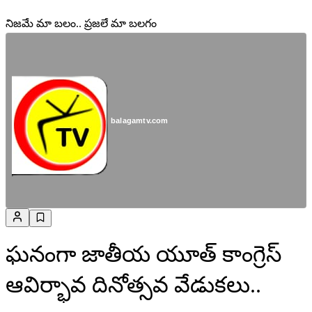
నిజమే మా బలం.. ప్రజలే మా బలగం
balagamtv.com
ఘనంగా జాతీయ యూత్ కాంగ్రెస్
ఆవిర్భావ దినోత్సవ వేడుకలు..