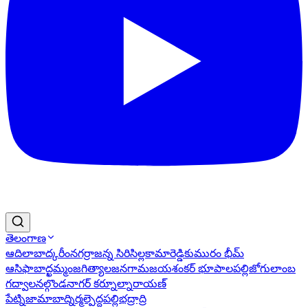
తెలంగాణ
ఆదిలాబాద్
కరీంనగర్
రాజన్న సిరిసిల్ల
కామారెడ్డి
కుమురం భీమ్
ఆసిఫాబాద్
ఖమ్మం
జగిత్యాల
జనగామ
జయశంకర్ భూపాలపల్లి
జోగులాంబ
గద్వాల
నల్గొండ
నాగర్ కర్నూల్
నారాయణ్
పేట్
నిజామాబాద్
నిర్మల్
పెద్దపల్లి
భద్రాద్రి