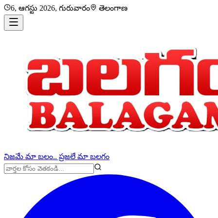
6, ఆగస్టు 2026, గురువారం
తెలంగాణ
నిజమే మా బలం.. ప్రజలే మా బలగం