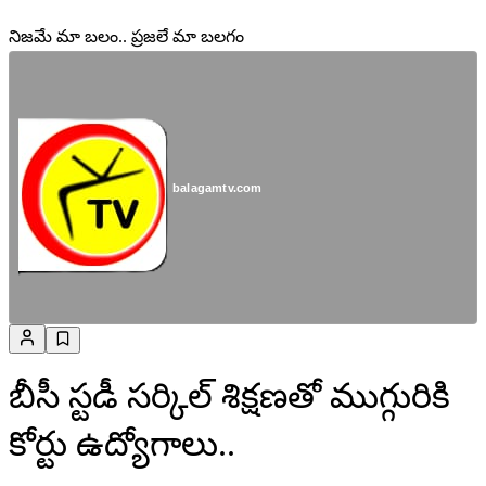
నిజమే మా బలం.. ప్రజలే మా బలగం
balagamtv.com
బీసీ స్టడీ సర్కిల్ శిక్షణతో ముగ్గురికి
కోర్టు ఉద్యోగాలు..