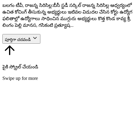
బలగం టీవీ, రాజన్న సిరిసిల్ల:బీసీ స్టడీ సర్కిల్ రాజన్న సిరిసిల్ల ఆధ్వర్యంలో
ఉచిత కోచింగ్ తీసుకున్న అభ్యర్థులు ఇటివల విడుదల చేసిన కోర్టు ఉద్యోగ
ఫలితాల్లో ఉద్యోగాలు సాధించిన ముగ్గురు అభ్యర్థులు కొత్త కొండ కావ్య శ్రీ,
లింగం పెల్లి మానస, గసికంటి ప్రత్యూష...
పూర్తిగా చదవండి
పైకి స్క్రోల్ చేయండి
Swipe up for more