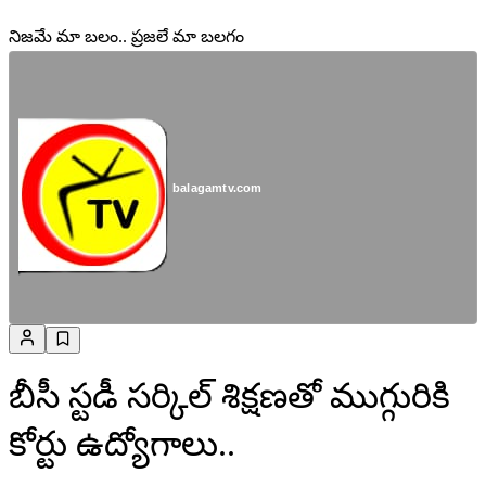
నిజమే మా బలం.. ప్రజలే మా బలగం
balagamtv.com
బీసీ స్టడీ సర్కిల్ శిక్షణతో ముగ్గురికి
కోర్టు ఉద్యోగాలు..