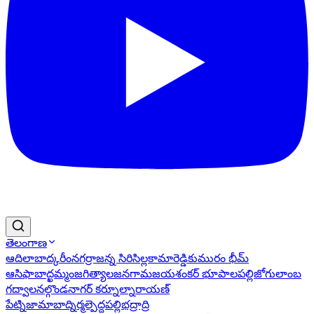
తెలంగాణ
ఆదిలాబాద్
కరీంనగర్
రాజన్న సిరిసిల్ల
కామారెడ్డి
కుమురం భీమ్
ఆసిఫాబాద్
ఖమ్మం
జగిత్యాల
జనగామ
జయశంకర్ భూపాలపల్లి
జోగులాంబ
గద్వాల
నల్గొండ
నాగర్ కర్నూల్
నారాయణ్
పేట్
నిజామాబాద్
నిర్మల్
పెద్దపల్లి
భద్రాద్రి