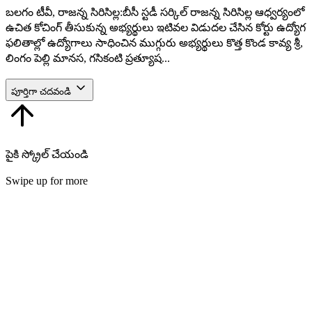
బలగం టీవీ, రాజన్న సిరిసిల్ల:బీసీ స్టడీ సర్కిల్ రాజన్న సిరిసిల్ల ఆధ్వర్యంలో
ఉచిత కోచింగ్ తీసుకున్న అభ్యర్థులు ఇటివల విడుదల చేసిన కోర్టు ఉద్యోగ
ఫలితాల్లో ఉద్యోగాలు సాధించిన ముగ్గురు అభ్యర్థులు కొత్త కొండ కావ్య శ్రీ,
లింగం పెల్లి మానస, గసికంటి ప్రత్యూష...
పూర్తిగా చదవండి
పైకి స్క్రోల్ చేయండి
Swipe up for more