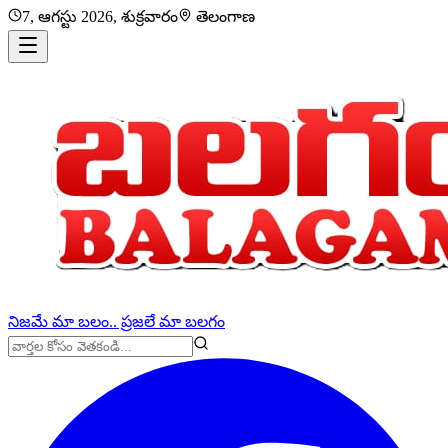
7, ఆగస్టు 2026, శుక్రవారం
తెలంగాణ
నిజమే మా బలం.. ప్రజలే మా బలగం